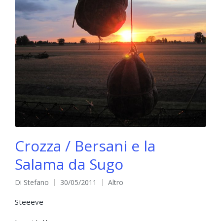
Crozza / Bersani e la
Salama da Sugo
Di
Stefano
30/05/2011
Altro
Pubblicato
Pubblicato
da
in
Steeeve