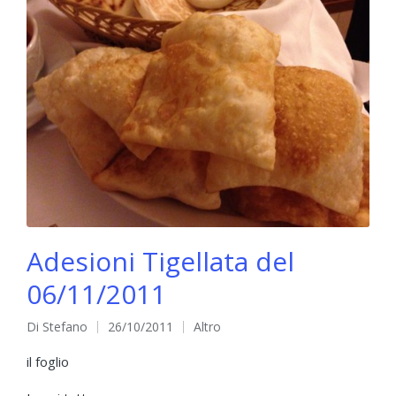
Adesioni Tigellata del
06/11/2011
Di
Stefano
26/10/2011
Altro
Pubblicato
Pubblicato
da
in
il foglio