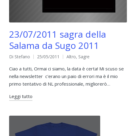
23/07/2011 sagra della
Salama da Sugo 2011
Di
Stefano
25/05/2011
Altro
,
Sagre
Pubblicato
Pubblicato
da
in
Ciao a tutti, Ormai ci siamo, la data è certa! Mi scuso se
nella newsletter c'erano un paio di errori ma è il mio
primo tentativo di NL professionale, migliorerò…
Leggi tutto