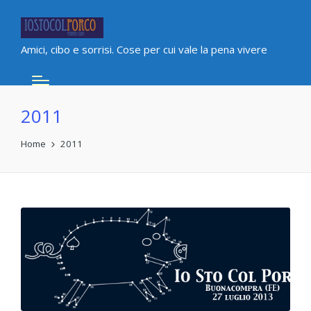
Amici, cibo e sorrisi. Cose per cui vale la pena vivere
2011
Home
2011