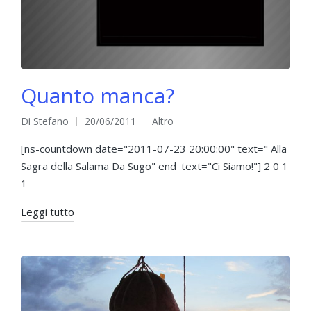
Quanto manca?
Di
Stefano
20/06/2011
Altro
Pubblicato
Pubblicato
da
in
[ns-countdown date="2011-07-23 20:00:00" text=" Alla
Sagra della Salama Da Sugo" end_text="Ci Siamo!"] 2 0 1
1
Leggi tutto