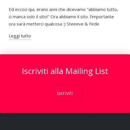
Pubblicato
Pubblicato
da
in
Ed eccoci qui, erano anni che dicevamo "abbiamo tutto,
ci manca solo il sito!" Ora abbiamo il sito. l'importante
ora sarà metterci qualcosa :) Steeeve & Fede
Leggi tutto
Iscriviti alla Mailing List
Iscriviti