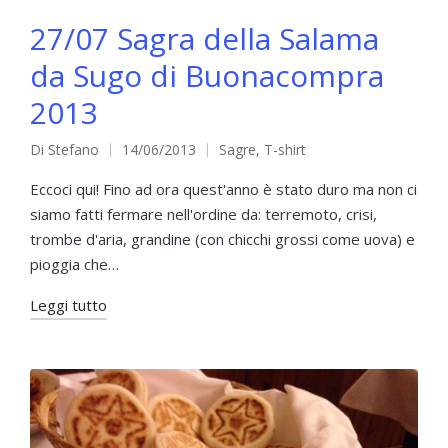
27/07 Sagra della Salama
da Sugo di Buonacompra
2013
Di
Stefano
14/06/2013
Sagre
,
T-shirt
Pubblicato
Pubblicato
da
in
Eccoci qui! Fino ad ora quest'anno è stato duro ma non ci
siamo fatti fermare nell'ordine da: terremoto, crisi,
trombe d'aria, grandine (con chicchi grossi come uova) e
pioggia che…
Leggi tutto