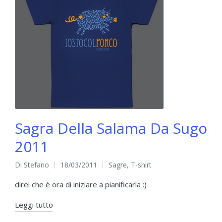
Sagra Della Salama Da Sugo
2011
Di
Stefano
18/03/2011
Sagre
,
T-shirt
Pubblicato
Pubblicato
da
in
direi che è ora di iniziare a pianificarla :)
Leggi tutto