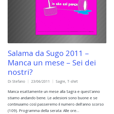
Salama da Sugo 2011 –
Manca un mese – Sei dei
nostri?
Di
Stefano
23/06/2011
Sagre
,
T-shirt
Pubblicato
Pubblicato
da
in
Manca esattamente un mese alla Sagra e quest'anno
stiamo andando bene. Le adesioni sono buone e se
continuiamo così passeremo il numero dell'anno scorso
(109). Programma della serata: Alle ore…