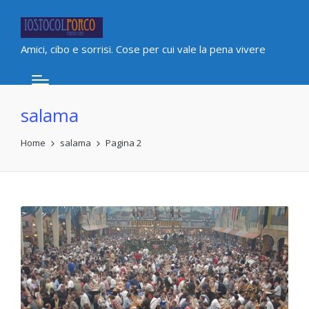
Amici, cibo e sorrisi. Cose per cui vale la pena vivere
salama
Home
salama
Pagina 2