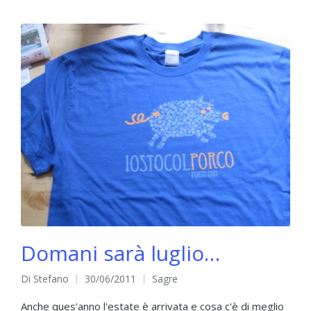
Domani sarà luglio…
Di
Stefano
30/06/2011
Sagre
Pubblicato
Pubblicato
da
in
Anche ques'anno l'estate è arrivata e cosa c'è di meglio