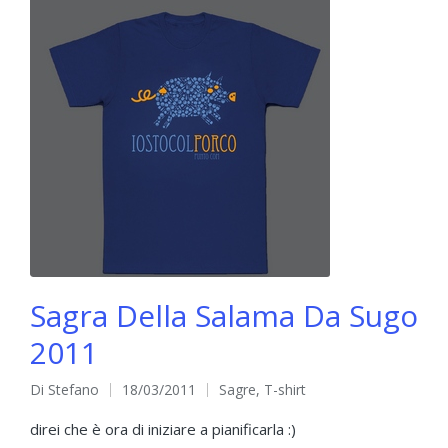
Sagra Della Salama Da Sugo
2011
Di
Stefano
18/03/2011
Sagre
,
T-shirt
Pubblicato
Pubblicato
da
in
direi che è ora di iniziare a pianificarla :)