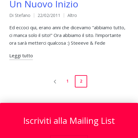
Un Nuovo Inizio
Di
Stefano
22/02/2011
Altro
Pubblicato
Pubblicato
da
in
Ed eccoci qui, erano anni che dicevamo "abbiamo tutto,
ci manca solo il sito!" Ora abbiamo il sito. l'importante
ora sarà metterci qualcosa :) Steeeve & Fede
Leggi tutto
Paginazione
1
2
PAGINA
degli
PRECEDENTE
articoli
Iscriviti alla Mailing List