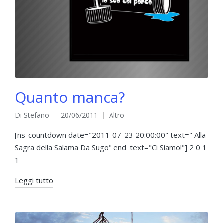
Quanto manca?
Di
Stefano
20/06/2011
Altro
Pubblicato
Pubblicato
da
in
[ns-countdown date="2011-07-23 20:00:00" text=" Alla
Sagra della Salama Da Sugo" end_text="Ci Siamo!"] 2 0 1
1
Leggi tutto