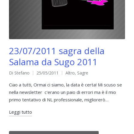
23/07/2011 sagra della
Salama da Sugo 2011
Di
Stefano
25/05/2011
Altro
,
Sagre
Pubblicato
Pubblicato
da
in
Ciao a tutti, Ormai ci siamo, la data è certa! Mi scuso se
nella newsletter c'erano un paio di errori ma è il mio
primo tentativo di NL professionale, migliorerò…
Leggi tutto