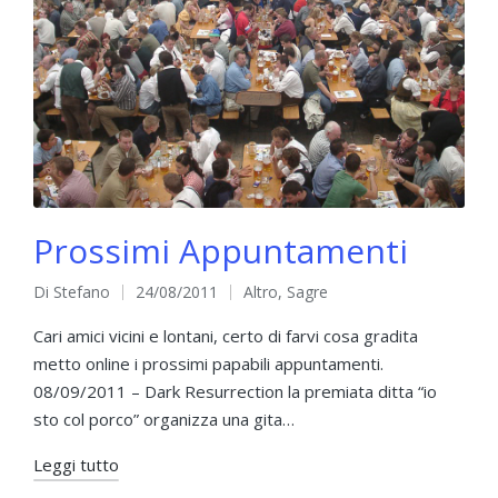
Prossimi Appuntamenti
Di
Stefano
24/08/2011
Altro
,
Sagre
Pubblicato
Pubblicato
da
in
Cari amici vicini e lontani, certo di farvi cosa gradita
metto online i prossimi papabili appuntamenti.
08/09/2011 – Dark Resurrection la premiata ditta “io
sto col porco” organizza una gita…
Leggi tutto