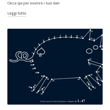
da
in
Clicca qui per inserire i tuoi dati
Leggi tutto