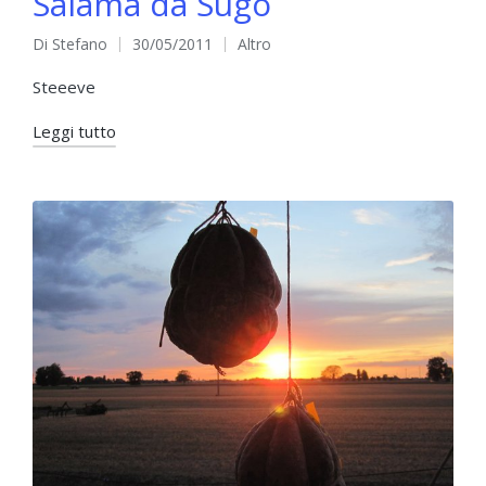
Salama da Sugo
Di
Stefano
30/05/2011
Altro
Pubblicato
Pubblicato
da
in
Steeeve
Leggi tutto