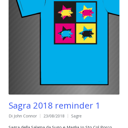
Sagra 2018 reminder 1
Di
John Connor
23/08/2018
Sagre
Pubblicato
Pubblicato
da
in
Sagra della Salama da Sugo e Maglia Io Sto Col Porco