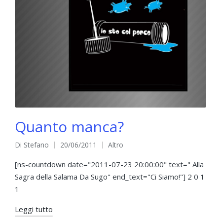
Quanto manca?
Di
Stefano
20/06/2011
Altro
Pubblicato
Pubblicato
da
in
[ns-countdown date="2011-07-23 20:00:00" text=" Alla
Sagra della Salama Da Sugo" end_text="Ci Siamo!"] 2 0 1
1
Leggi tutto