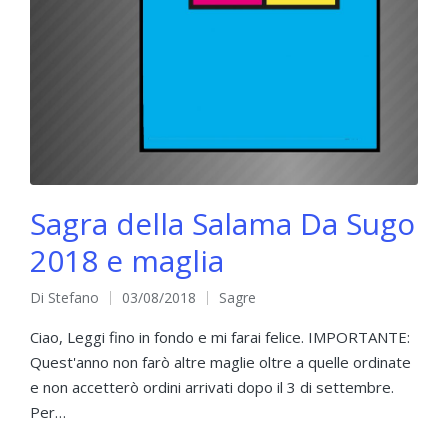
Sagra della Salama Da Sugo
2018 e maglia
Di
Stefano
03/08/2018
Sagre
Pubblicato
Pubblicato
da
in
Ciao, Leggi fino in fondo e mi farai felice. IMPORTANTE:
Quest'anno non farò altre maglie oltre a quelle ordinate
e non accetterò ordini arrivati dopo il 3 di settembre.
Per…