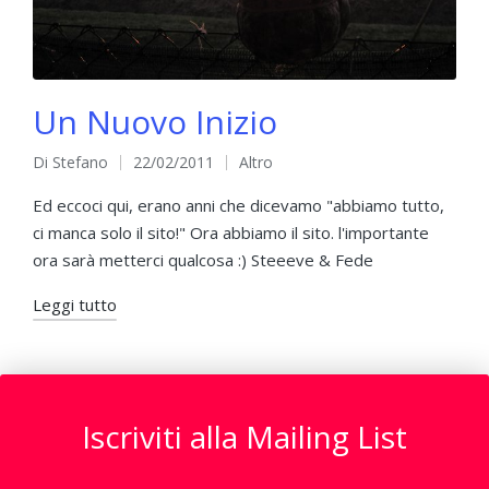
Un Nuovo Inizio
Di
Stefano
22/02/2011
Altro
Pubblicato
Pubblicato
da
in
Ed eccoci qui, erano anni che dicevamo "abbiamo tutto,
ci manca solo il sito!" Ora abbiamo il sito. l'importante
ora sarà metterci qualcosa :) Steeeve & Fede
Leggi tutto
Iscriviti alla Mailing List