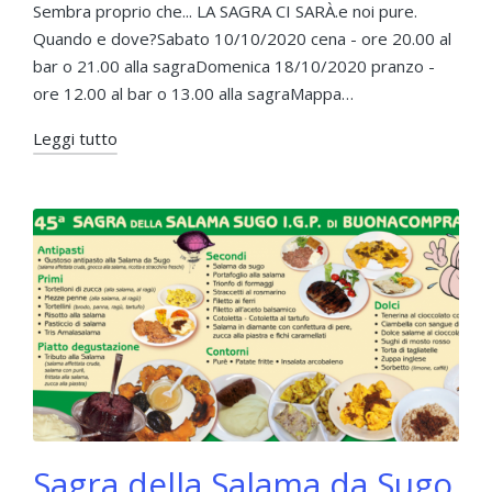
da
in
Sembra proprio che... LA SAGRA CI SARÀ.e noi pure.
Quando e dove?Sabato 10/10/2020 cena - ore 20.00 al
bar o 21.00 alla sagraDomenica 18/10/2020 pranzo -
ore 12.00 al bar o 13.00 alla sagraMappa…
Leggi tutto
Sagra della Salama da Sugo