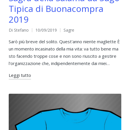
Tipica di Buonacompra
2019
Di
Stefano
10/09/2019
Sagre
Pubblicato
Pubblicato
da
in
Sarò più breve del solito. Quest'anno niente magliette È
un momento incasinato della mia vita: va tutto bene ma
sto facendo troppe cose e non sono riuscito a gestire
l'organizzazione che, indipendentemente dai miei…
Leggi tutto