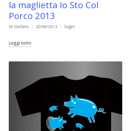
la maglietta Io Sto Col
Porco 2013
Di
Stefano
20/06/2013
Sagre
Pubblicato
Pubblicato
da
in
Leggi tutto