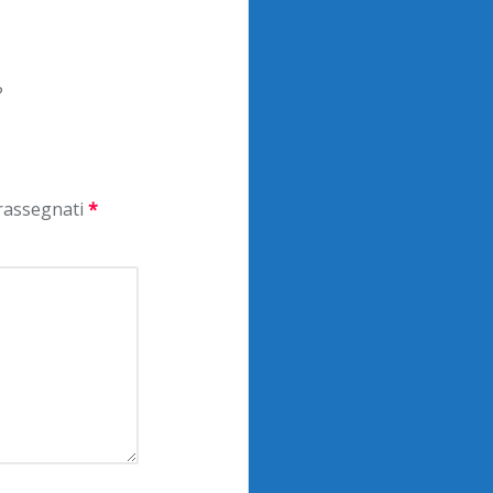
?
trassegnati
*