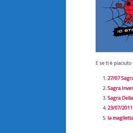
E se ti è piaciuto
27/07 Sagr
Sagra Inve
Sagra Dell
23/07/2011
la magliett