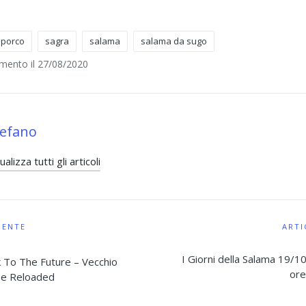
porco
sagra
salama
salama da sugo
mento il 27/08/2020
tefano
ualizza tutti gli articoli
one
DENTE
ARTI
I Giorni della Salama 19/
 To The Future – Vecchio
ore
me Reloaded