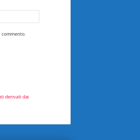
he commento.
i derivati dai