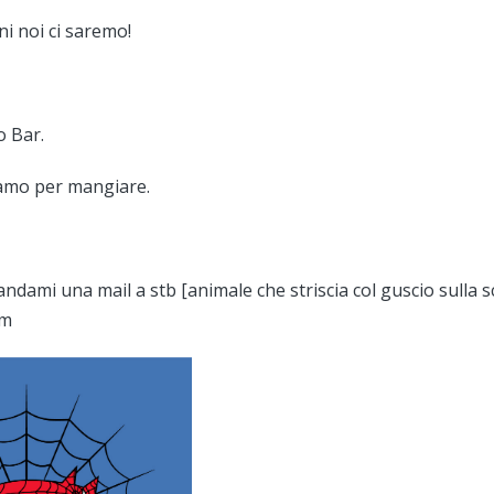
ni noi ci saremo!
o Bar.
iamo per mangiare.
ndami una mail a stb [animale che striscia col guscio sulla s
om