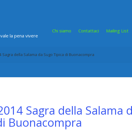
Chi siamo
Contattaci
Mailing List
 vale la pena vivere
 Sagra della Salama da Sugo Tipica di Buonacompra
2014 Sagra della Salama 
 di Buonacompra